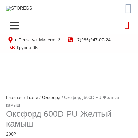
По
Перейти
STOREGS
к
содержимому
г. Пенза ул. Минская 2
+7(986)947-07-24
Группа ВК
Главная
/
Ткани
/
Оксфорд
/ Оксфорд 600D PU Желтый
камыш
Оксфорд 600D PU Желтый
камыш
200
₽