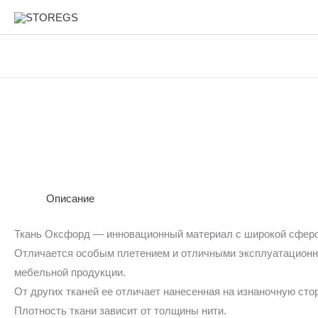
Перейти
STOREGS
к
содержимому
Описание
Ткань Оксфорд — инновационный материал с широкой сферо
Отличается особым плетением и отличными эксплуатационны
мебельной продукции.
От других тканей ее отличает нанесенная на изнаночную сто
Плотность ткани зависит от толщины нити.