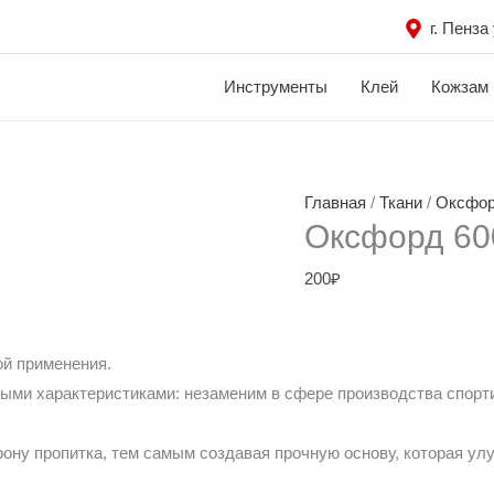
г. Пенза
Инструменты
Клей
Кожзам
Главная
/
Ткани
/
Оксфо
Оксфорд 60
200
₽
й применения.
ми характеристиками: незаменим в сфере производства спорти
рону пропитка, тем самым создавая прочную основу, которая ул