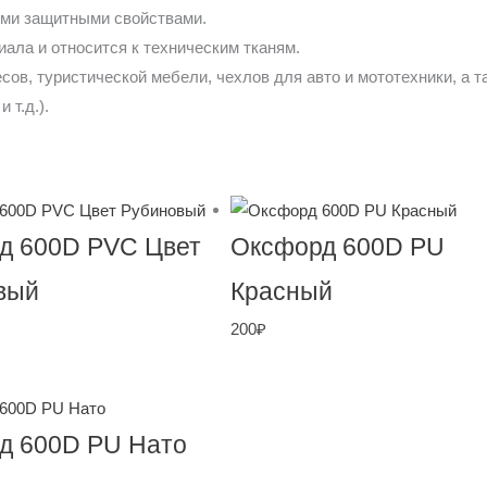
ими защитными свойствами.
ала и относится к техническим тканям.
сов, туристической мебели, чехлов для авто и мототехники, а 
 т.д.).
д 600D PVC Цвет
Оксфорд 600D PU
вый
Красный
200
₽
д 600D PU Нато