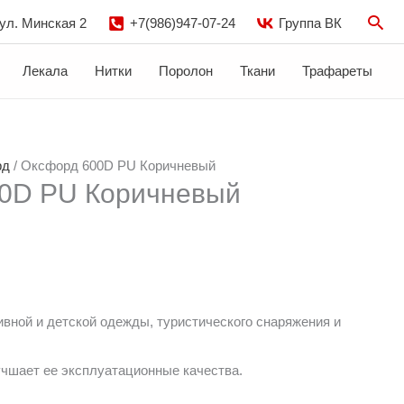
Пои
 ул. Минская 2
+7(986)947-07-24
Группа ВК
Лекала
Нитки
Поролон
Ткани
Трафареты
рд
/ Оксфорд 600D PU Коричневый
0D PU Коричневый
вной и детской одежды, туристического снаряжения и
учшает ее эксплуатационные качества.