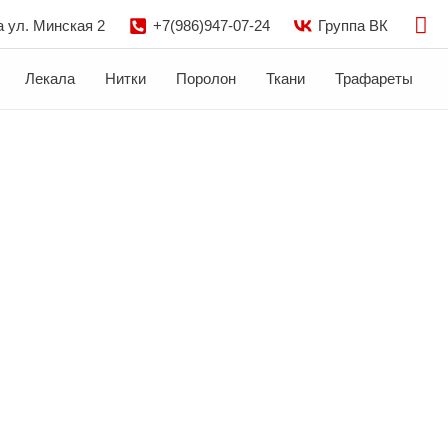
По
а ул. Минская 2
+7(986)947-07-24
Группа ВК
Лекала
Нитки
Поролон
Ткани
Трафареты