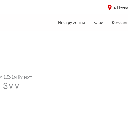
г. Пенз
Инструменты
Клей
Кожзам
м 1,5х1м Кунжут
й 3мм