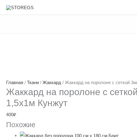
Перейти
STOREGS
к
содержимому
Главная
/
Ткани
/
Жаккард
/ Жаккард на поролоне с сеткой 3м
Жаккард на поролоне с сетко
1,5х1м Кунжут
400
₽
Похожие