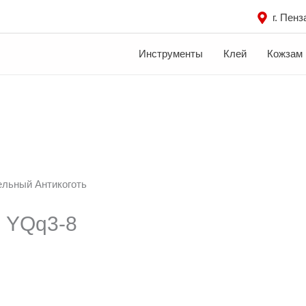
г. Пенз
Инструменты
Клей
Кожзам
льный Антикоготь
 YQq3-8