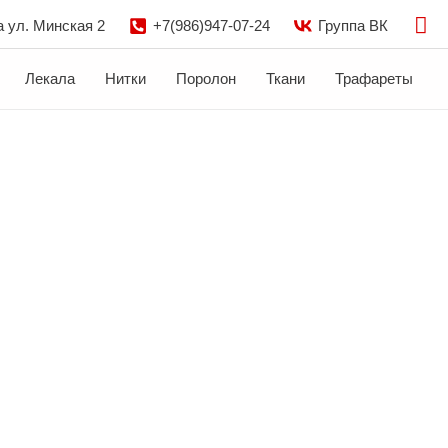
По
а ул. Минская 2
+7(986)947-07-24
Группа ВК
Лекала
Нитки
Поролон
Ткани
Трафареты