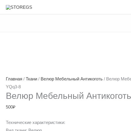
Перейти
STOREGS
к
содержимому
Главная
/
Ткани
/
Велюр Мебельный Антикоготь
/ Велюр Мебе
YQq3-8
Велюр Мебельный Антикоготь
500
₽
Технические характеристики:
Вид ткани: Велюр