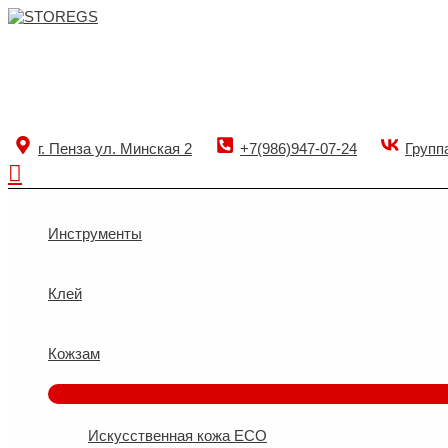
Перейти
к
STOREGS
содержимому
г. Пенза ул. Минская 2
+7(986)947-07-24
Групп
Поиск
Инструменты
Клей
Кожзам
Искусственная кожа ECO