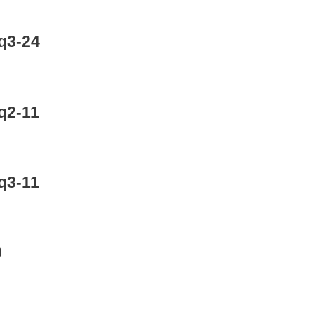
q3-24
q2-11
q3-11
9