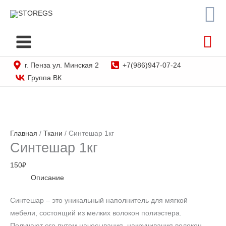
По
Перейти
STOREGS
к
содержимому
г. Пенза ул. Минская 2
+7(986)947-07-24
Группа ВК
Главная
/
Ткани
/ Синтешар 1кг
Синтешар 1кг
150
₽
Описание
Синтешар – это уникальный наполнитель для мягкой
мебели, состоящий из мелких волокон полиэстера.
Получают его путем начесывания, накручивания волокон